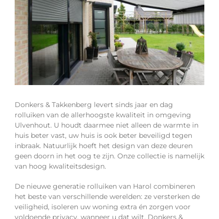
Donkers & Takkenberg levert sinds jaar en dag
rolluiken van de allerhoogste kwaliteit in omgeving
Ulvenhout. U houdt daarmee niet alleen de warmte in
huis beter vast, uw huis is ook beter beveiligd tegen
inbraak. Natuurlijk hoeft het design van deze deuren
geen doorn in het oog te zijn. Onze collectie is namelijk
van hoog kwaliteitsdesign.
De nieuwe generatie rolluiken van Harol combineren
het beste van verschillende werelden: ze versterken de
veiligheid, isoleren uw woning extra én zorgen voor
voldoende privacy, wanneer u dat wilt. Donkers &