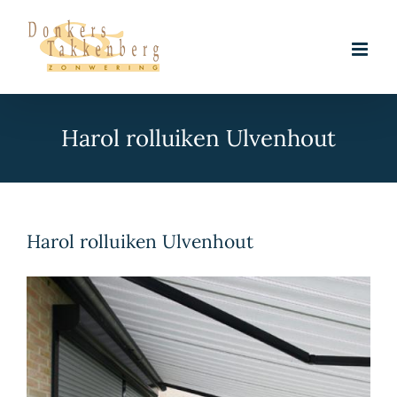
Skip
to
content
Harol rolluiken Ulvenhout
Harol rolluiken Ulvenhout