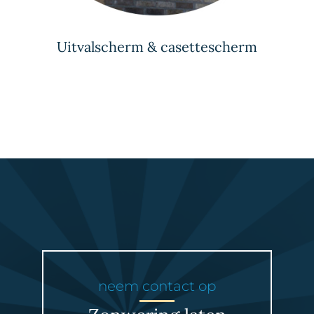
Uitvalscherm & casettescherm
neem contact op