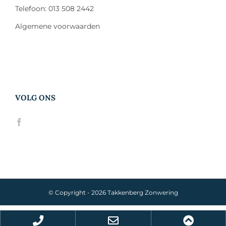
Telefoon: 013 508 2442
Algemene voorwaarden
VOLG ONS
© Copyright -
2026 Takkenberg Zonwering
Phone
Email
Scroll